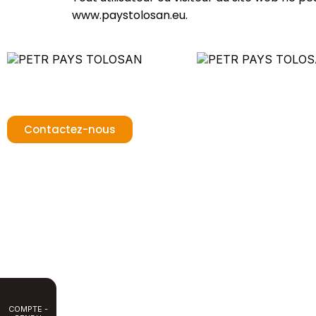
www.paystolosan.eu.
PETR Pays Tolosan
Chemin du Cros
31180 Rouffiac-Tolosan
T : +33 (0)5 82 95 56 28
Contactez-nous
COMPTE -