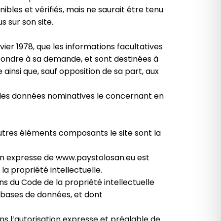
bles et vérifiés, mais ne saurait être tenu
 sur son site.
nvier 1978, que les informations facultatives
épondre à sa demande, et sont destinées à
insi que, sauf opposition de sa part, aux
le des données nominatives le concernant en
 autres éléments composants le site sont la
tion expresse de www.paystolosan.eu est
la propriété intellectuelle.
ns du Code de la propriété intellectuelle
s bases de données, et dont
ans l’autorisation expresse et préalable de