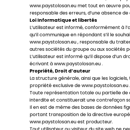
www.paystolosan.eu met tout en œuvre pour of
responsable des erreurs, d’une absence de di
Loi Informatique et libertés
L’utilisateur est informé, conformément à l’ar
qu’il communique en répondant s’il le souha
www.paystolosan.eu , responsable du traiteme
autres sociétés du groupe ou aux sociétés 
L’utilisateur est informé qu’il dispose d’un
écrivant à www.paystolosan.eu .
Propriété, Droit d’auteur
La structure générale, ainsi que les logiciel
propriété exclusive de www.paystolosan.eu 
Toute représentation totale ou partielle de
interdite et constituerait une contrefaçon sa
Il en est de même des bases de données figur
portant transposition de la directive europé
www.paystolosan.eu est producteur.
Tout utilisateur ou visiteur du site web ne p