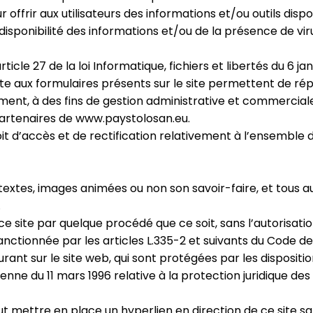
frir aux utilisateurs des informations et/ou outils disponi
sponibilité des informations et/ou de la présence de virus
ticle 27 de la loi Informatique, fichiers et libertés du 6 ja
ite aux formulaires présents sur le site permettent de r
nt, à des fins de gestion administrative et commerciale a
partenaires de www.paystolosan.eu.
 droit d’accès et de rectification relativement à l’ensemb
s, textes, images animées ou non son savoir-faire, et tous
.
 ce site par quelque procédé que ce soit, sans l’autorisa
nctionnée par les articles L.335-2 et suivants du Code de 
ant sur le site web, qui sont protégées par les dispositio
enne du 11 mars 1996 relative à la protection juridique de
eut mettre en place un hyperlien en direction de ce site s