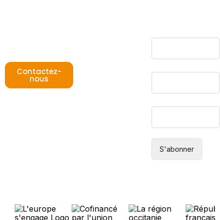
Chemin du Cros
PETR Pays
31180 Rouffiac-
Tolosan
Tolosan
Adresse mail*
T : +33 (0)5 82
95 56 28
Prénom
Contactez-
nous
Nom