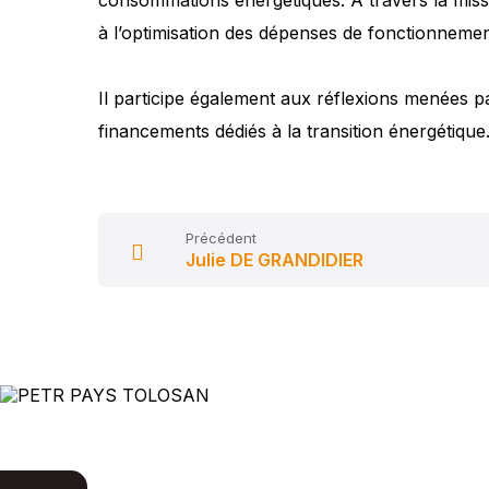
consommations énergétiques. À travers la missi
à l’optimisation des dépenses de fonctionneme
Il participe également aux réflexions menées p
financements dédiés à la transition énergétique
Précédent
Julie DE GRANDIDIER
PETR Pays Tolosan
Chemin du Cros
31180 Rouffiac-Tolosan