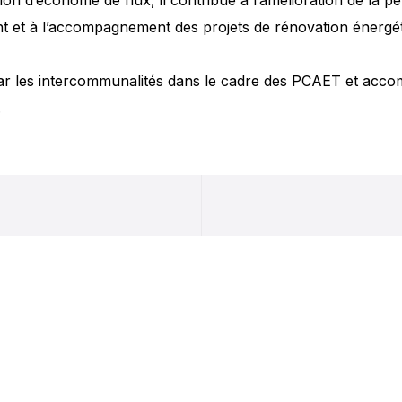
on d’économe de flux, il contribue à l’amélioration de la 
nt et à l’accompagnement des projets de rénovation énergét
ar les intercommunalités dans le cadre des PCAET et accomp
.