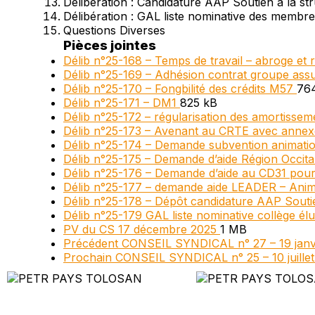
Délibération : Candidature AAP Soutien à la stru
Délibération : GAL liste nominative des membr
Questions Diverses
Pièces jointes
Délib n°25-168 – Temps de travail – abroge et
Délib n°25-169 – Adhésion contrat groupe assu
Délib n°25-170 – Fongbilité des crédits M57
76
Délib n°25-171 – DM1
825 kB
Délib n°25-172 – régularisation des amortisse
Délib n°25-173 – Avenant au CRTE avec anne
Délib n°25-174 – Demande subvention animati
Délib n°25-175 – Demande d’aide Région Occita
Délib n°25-176 – Demande d’aide au CD31 pour
Délib n°25-177 – demande aide LEADER – Ani
Délib n°25-178 – Dépôt candidature AAP Soutie
Délib n°25-179 GAL liste nominative collège é
PV du CS 17 décembre 2025
1 MB
Précédent
CONSEIL SYNDICAL n° 27 – 19 janv
Prochain
CONSEIL SYNDICAL n° 25 – 10 juille
PETR Pays Tolosan
Chemin du Cros