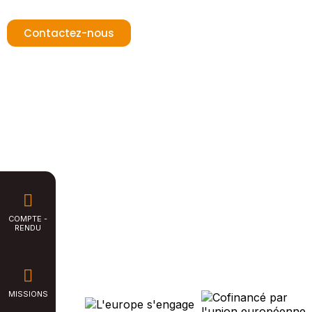
31180 Rouffiac-Tolosan
T : +33 (0)5 82 95 56 28
Contactez-nous
COMPTE -
RENDU
MISSIONS