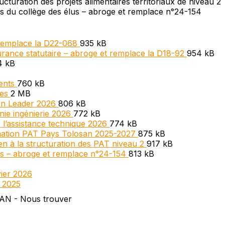
cturation des projets alimentaires territoriaux de niveau 2
es du collège des élus – abroge et remplace n°24-154
 remplace la D22-068
935 kB
rance statutaire – abroge et remplace la D18-92
954 kB
4 kB
ments
760 kB
xes
2 MB
on Leader 2026
806 kB
nie ingénierie 2026
772 kB
 l’assistance technique 2026
774 kB
mation PAT Pays Tolosan 2025-2027
875 kB
n à la structuration des PAT niveau 2
917 kB
lus – abroge et remplace n°24-154
813 kB
ier 2026
t 2025
NEWSLETTER
Abonnez-vous et receve
toutes les actualités du 