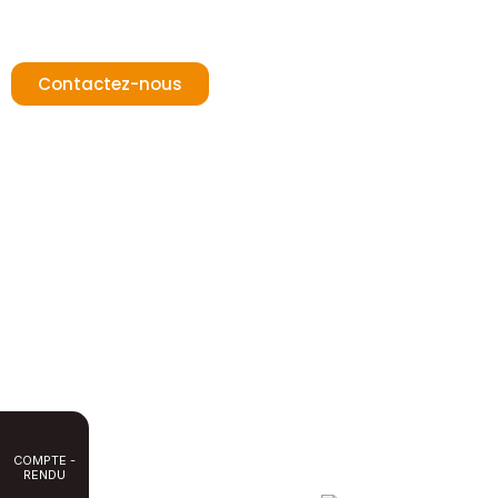
Chemin du Cros
31180 Rouffiac-Tolosan
T : +33 (0)5 82 95 56 28
Contactez-nous
COMPTE -
RENDU